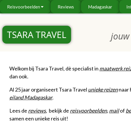
Reisvoorbeelden
Reviews
Madagaskar
In
TSARA TRAVEL
jouw 
Welkom bij Tsara Travel, dè specialist in
maatwerk rei
dan ook.
Al 25 jaar organiseert Tsara Travel
unieke reizen
naar 
eiland Madagaskar
.
Lees de
reviews
, bekijk de
reisvoorbeelden
,
mail
of
be
samen een unieke reis uit!