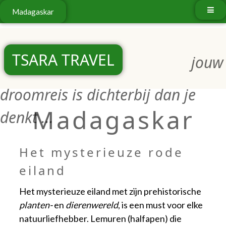
Madagaskar
TSARA TRAVEL
jouw
droomreis is dichterbij dan je
Madagaskar
denkt ...
Het mysterieuze rode
eiland
Het mysterieuze eiland met zijn prehistorische
planten-
en
dierenwereld
, is een must voor elke
natuurliefhebber. Lemuren (halfapen) die