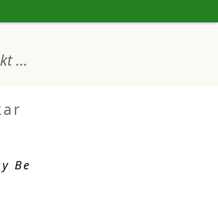
t ...
kar
sy Be
: